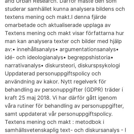
and Urban Research. Därför måste den som
studerar samhället kunna analysera bildens och
textens mening och makt.I denna fjärde
omarbetade och aktualiserade upplaga av
Textens mening och makt visar författarna hur
man kan analysera texter och bilder med hjälp
av:• innehållsanalys• argumentationsanalys•
idé- och ideologianalys• begreppshistoria•
narrativanalys• diskursteori, diskurspsykologi
Uppdaterad personuppgiftspolicy och
användning av kakor. Nytt regelverk för
behandling av personuppgifter (GDPR) träder i
kraft 25 maj 2018. Vi har därför gått igenom
våra rutiner för behandling av personuppgifter,
samt uppdaterat vår personuppgiftspolicy.
Textens mening och makt : metodbok i
samhällsvetenskaplig text- och diskursanalys - I