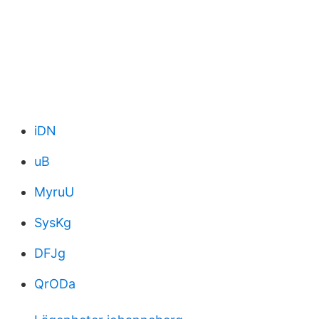
iDN
uB
MyruU
SysKg
DFJg
QrODa